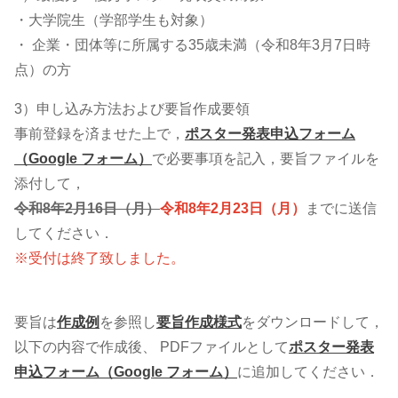
・大学院生（学部学生も対象）
・ 企業・団体等に所属する35歳未満（令和8年3月7日時
点）の方
3）申し込み方法および要旨作成要領
事前登録を済ませた上で，
ポスター発表申込フォーム
（Google フォーム）
で必要事項を記入，要旨ファイルを
添付して，
令和8年2月16日（月）
令和8年2月23日（月）
までに送信
してください．
※受付は終了致しました。
要旨は
作成例
を参照し
要旨作成様式
をダウンロードして，
以下の内容で作成後、 PDFファイルとして
ポスター発表
申込フォーム（Google フォーム）
に追加してください．