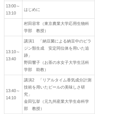
13:00～
はじめに
13:10
村田容常（東京農業大学応用生物科
学部 教授）
講演1 「納豆菌による納豆中のピラ
ジン類生成 安定同位体を用いた追
13:10～
跡」
13:40
野田響子（お茶の水女子大学生活科
学部 助教）
講演2 「リアルタイム香気成分計測
技術を用いたビールの美味しさ研
13:40～
究」
14:10
金田弘挙（元九州産業大学生命科学
部 教授）