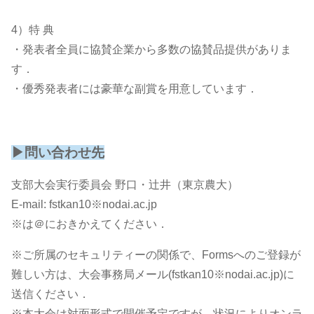
4）特 典
・発表者全員に協賛企業から多数の協賛品提供がありま
す．
・優秀発表者には豪華な副賞を用意しています．
▶問い合わせ先
支部大会実行委員会 野口・辻井（東京農大）
E-mail: fstkan10※nodai.ac.jp
※は＠におきかえてください．
※ご所属のセキュリティーの関係で、Formsへのご登録が
難しい方は、大会事務局メール(fstkan10※nodai.ac.jp)に
送信ください．
※本大会は対面形式で開催予定ですが，状況によりオンラ