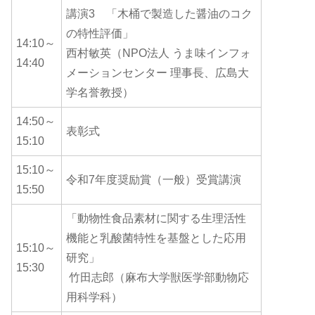
講演3 「木桶で製造した醤油のコク
の特性評価」
14:10～
西村敏英（NPO法人 うま味インフォ
14:40
メーションセンター 理事長、広島大
学名誉教授）
14:50～
表彰式
15:10
15:10～
令和7年度奨励賞（一般）受賞講演
15:50
「動物性食品素材に関する生理活性
機能と乳酸菌特性を基盤とした応用
15:10～
研究」
15:30
竹田志郎（麻布大学獣医学部動物応
用科学科）