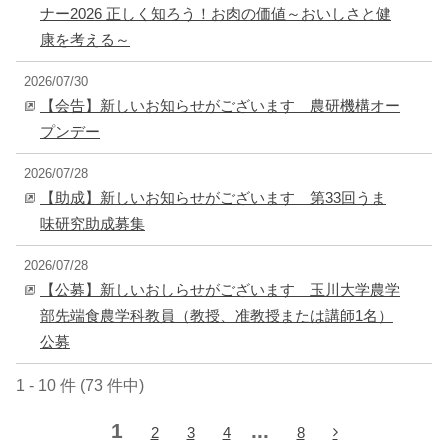
ナー2026 正しく知ろう！お肉の価値～おいしさと健
康を考える～
2026/07/30
【会告】新しいお知らせがございます 農研機構オー
プンデー
2026/07/28
【助成】新しいお知らせがございます 第33回うま
味研究助成募集
2026/07/28
【公募】新しいおしらせがございます 玉川大学農学
部先端食農学科教員（教授、准教授または講師1名）
公募
1 - 10 件 (73 件中)
1
...
2
3
4
8