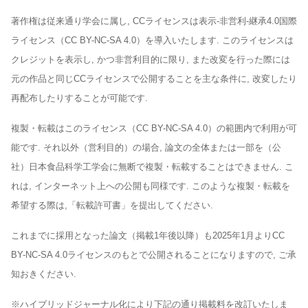
著作権は従来通り学会に属し, CCライセンスは表示-非営利-継承4.0国際
ライセンス（CC BY-NC-SA 4.0）を導入いたします. このライセンスは
クレジットを表示し, かつ非営利目的に限り, また改変を行った際には
元の作品と同じCCライセンスで公開することを主な条件に, 改変したり
再配布したりすることが可能です.
複製・転載はこのライセンス（CC BY-NC-SA 4.0）の範囲内で利用が可
能です. それ以外（営利目的）の場合, 論文の全体または一部を（公
社）日本食品科学工学会に無断で複製・転載することはできません. こ
れは, インターネット上への公開も同様です. このような複製・転載を
希望する際は,「転載許可書」を提出してください.
これまでに採用となった論文（掲載1年後以降）も2025年1月よりCC
BY-NC-SA 4.0ライセンスのもとで公開されることになりますので, ご承
知おきください.
※ハイブリッドジャーナル化により下記の通り掲載料を改訂いたしま