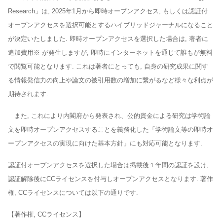
Research」は, 2025年1月から即時オープンアクセス, もしくは認証付
オープンアクセスを選択可能とするハイブリッドジャーナルになること
が決定いたしました. 即時オープンアクセスを選択した場合は, 著者に
追加費用※ が発生しますが, 即時にインターネットを通じて誰もが無料
で閲覧可能となります. これは著者にとっても, 自身の研究成果に関す
る情報発信力の向上や論文の被引用数の増加に繋がるなど様々な利点が
期待されます.
また, これにより内閣府から発表され、公的資金による研究は学術論
文を即時オープンアクセスすることを義務化した「学術論文等の即時オ
ープンアクセスの実現に向けた基本方針」にも対応可能となります.
認証付オープンアクセスを選択した場合は掲載後１年間の認証を設け,
認証解除後にCCライセンスを付与しオープンアクセスとなります. 著作
権, CCライセンスについては以下の通りです.
【著作権, CCライセンス】