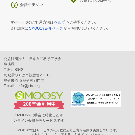
会費管理の効率化
会費の支払い
マイページのご利用方法は
ヘルプ
をご確認ください。
資料請求は
SMOOSY紹介ページ
からお問い合わせください。
公益社団法人 日本食品科学工学会
事務局
〒305-8642
茨城県つくば市観音台2-1-12
農研機構 食品研究部門内
E-mail：info@jsfst.or.jp
SMOOSYは学会に特化したオ
ンライン会員管理サービスです
SMOOSYではサービスの利用数に応じた寄付活動を実施しています。
くわしくはこちら：
アトラスもえぎプロジェクト